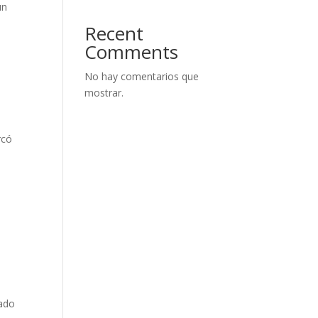
un
Recent
Comments
No hay comentarios que
mostrar.
rcó
gado