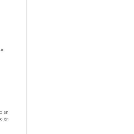
que
do en
do en