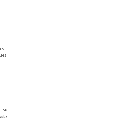
a y
pues
n su
oska