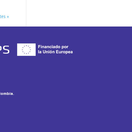
tes »
olombia.